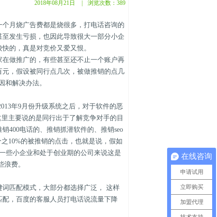
2018年08月21日
|
浏览次数：
389
个月烧广告费都是烧很多，打电话咨询的
甚至发生亏损，也因此导致很大一部分小企
较快的，真是对竞价又爱又恨。
在做推广的，有些甚至还不止一个账户再
百元，假设被同行点几次，被做推销的点几
因和解决办法。
13年9月份升级系统之后，对于软件的恶
这里主要说的是同行出于了解竞争对手的目
400电话的、推销抓潜软件的、推销seo
之10%的被推销的点击，也就是说，假如
于一些小企业和处于创业期的公司来说这是
在线咨询
些浪费。
申请试用
立即购买
词匹配模式，大部分都选择广泛， 这样
匹配，百度的客服人员打电话说流量下降
加盟代理
。