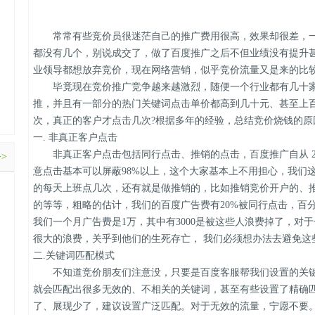
常常有些竞价员很迷茫自己的推广费用很高，效果却很差，一
都没有几个，别说成交了，做了百度推广之后不但业绩没有提升
业领导都想放弃竞价，现在网络营销，似乎竞价流量又是来的比
毕竟现在竞价推广竞争越来越激烈，随便一个行业都有几十家
推，并且有一部分的热门关键词点击单价都高到几十元、甚至上
次，真正的客户才点击几次?根据多年的经验，总结竞价烧钱的原
一. 非真正客户点击
非真正客户点击包括同行点击、推销的点击，百度推广自从 20
>>
意点击基本可以屏蔽98%以上，这个大家基本上不用担心，我们
的每天上班点几次，还有就是做推销的，比如推销竞价开户的、推销
的等等，粗略的估计，我们的百度广告费有20%被同行点击，百分
我们一个月广告费是1万，其中有3000是被这些人浪费掉了，对
很大的浪费，关乎到他们的生死存亡， 我们必须想办法去避免这
二.关键词匹配模式
不知道竞价朋友们注意没，只要是百度客服帮我们设置的关键
就会匹配出很多无效的、不相关的关键词，甚至有些设置了精确
了、展现少了，建议设置广泛匹配。对于无效的流量，宁愿不要