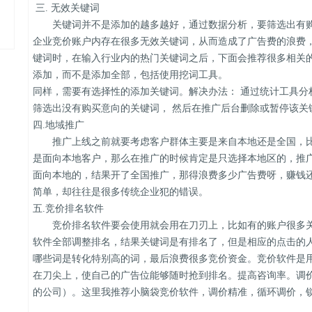
三. 无效关键词
关键词并不是添加的越多越好，通过数据分析，要筛选出有购
企业竞价账户内存在很多无效关键词，从而造成了广告费的浪费
键词时，在输入行业内的热门关键词之后，下面会推荐很多相关
添加，而不是添加全部，包括使用挖词工具。
同样，需要有选择性的添加关键词。解决办法： 通过统计工具分
筛选出没有购买意向的关键词， 然后在推广后台删除或暂停该关
四.地域推广
推广上线之前就要考虑客户群体主要是来自本地还是全国，比
是面向本地客户，那么在推广的时候肯定是只选择本地区的，推
面向本地的，结果开了全国推广，那得浪费多少广告费呀，赚钱
简单，却往往是很多传统企业犯的错误。
五.竞价排名软件
竞价排名软件要会使用就会用在刀刃上，比如有的账户很多关
软件全部调整排名，结果关键词是有排名了，但是相应的点击的
哪些词是转化特别高的词，最后浪费很多竞价资金。竞价软件是
在刀尖上，使自己的广告位能够随时抢到排名。提高咨询率。调
的公司）。这里我推荐小脑袋竞价软件，调价精准，循环调价，