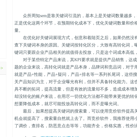
众所周知sem是靠关键词引流的，基本上是关键词数量越多，出
正是优化这两个环节，在预期转化成本下，优化关键词数量和价
量。
在优化好关键词展现方式，创意和着陆页之后，如果仍然没有
查下关键词本身的原因。关键词按转化区分，大致有高转化词，
键词只要跟企业产品相关的就值得去投放，只是这个词成本高低
对于某些特定产品来说，其KPI要求就是提供产品销售，达成
题的企业来说，高转化词就是产品本身，品牌词和竞品词，对于
>>
就是产品+性能，产品+疑问，产品+排名等一系列长尾词，这些
关产品知识为主，对于企业曝光有利，但并不具备转化能力。这
具不断的拓词，提高流量，但是有效的流量却不多，造成成本增加
却没转化的账户来说，在用尽一切优化方法都不能带来更优的转
想要降低成本，就尽可能投放高转化词，而不是曝光词。
最后，如果想提高关键词的搜索量，可以使用竞价软件提高关
机会就提高了，搜索量自然就上去了。而竞价软件，我推荐使用
了调价，查排名，防恶意点击等等，功能齐全，价格实惠，性价