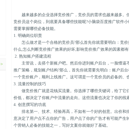
越来越多的企业选择竞价推广，竞价员的需求也越来越多。但
竞价员这个岗位，到底要具备哪些技能呢?小脑袋百度推广软件
需要掌握哪些必备技能。
1. 明确岗位职责
怎么做才是一个合格的竞价员?那么首先你就需要明白：竞价推
什么;怎么判断竞价推广效果的好坏;影响竞价推广效果的因素都
2. 熟知账户搭建流程
主管说，去搭个新账户吧。然后你进到账户后台，一脸懵逼不
>>
推广策略，规划账户结构?那么，首先你就需要先明白：账户后台
一个竞价账户，顺利上线推广。这可谓是一个竞价员的必备的、
3. 流量控制的技巧
做竞价推广就是花钱买流量。你选择了哪些关键词，给了它们
价低，都决定了你账户中流量的走向。这些流量也决定了你的线
4. 创意撰写的功底
排名第一、技术、经验再高，不如有一个好的创意。出价和排
意决定了用户点不点你的广告，用户点了你的广告才有可能产生
个营销人必备的技能之一，写好文案你就做好了基础。