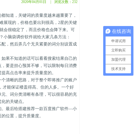
2020年04月01日
|
浏览次数：
232
都知道，关键词的质量度越来越重要了，
难展现的，价格也要出到很高，2星的关键
名就会很稳定了，而且价格也会降下来。可
在线咨询
呢？小脑袋调价软件就给大家几条方法：
申请试用
配，然后弄几个无关紧要的词分别设置成
立即购买
如果不知道的话可以看看搜索结果自己的
加盟代理
点，要是担心预算不够，可以限制每日消费
技术支持
过提高点击率来提升质量度的。
个清晰的思路，对于整个即将推广的账户
，才能保证楼盖得高、住的人多。一个好
单元、词分类清晰有条理，可以很容易的充
优化的关键点。
。最后给搭建推荐一款百度推广软件—小
页的位置，提升质量度。