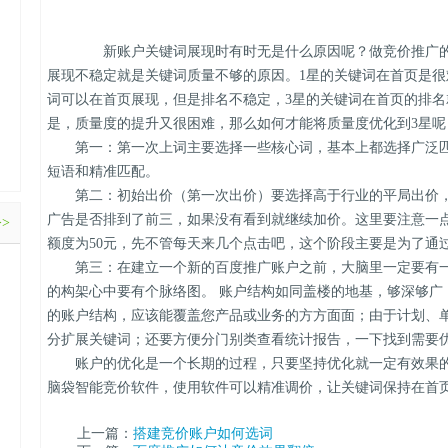
新账户关键词展现时有时无是什么原因呢？做竞价推广的
展现不稳定就是关键词质量不够的原因。1星的关键词在首页是很
词可以在首页展现，但是排名不稳定，3星的关键词在首页的排
是，质量度的提升又很困难，那么如何才能将质量度优化到3星
第一：第一次上词主要选择一些核心词，基本上都选择广泛匹
短语和精准匹配。
第二：初始出价（第一次出价）要选择高于行业的平局出价，
广告是否排到了前三，如果没有看到就继续加价。这里要注意一
>>
额度为50元，先不管每天来几个点击吧，这个阶段主要是为了通
第三：在建立一个新的百度推广账户之前，大脑里一定要有一
的构架心中要有个脉络图。 账户结构如同盖楼的地基，够深够广
的账户结构，应该能覆盖您产品或业务的方方面面；由于计划、
分扩展关键词；还要方便分门别类查看统计报告，一下找到需要
账户的优化是一个长期的过程，只要坚持优化就一定有效果的
脑袋智能竞价软件，使用软件可以精准调价，让关键词保持在首
上一篇：
搭建竞价账户如何选词