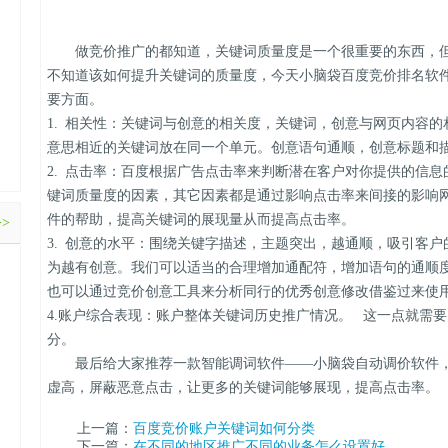
做竞价推广的都知道，关键词质量度是一个很重要的东西，但
不知道该如何提升关键词的质量度，今天小脑袋百度竞价排名软
要方面。
1. 相关性：关键词与创意的相关度，关键词，创意与网页内容
意思相近的关键词放在同一个单元。创意语句通顺，创意标题和
2. 点击率：百度根据广告点击率来判断潜在客户对你提供的信
键词质量度的因素，其它因素都是通过影响点击率来间接的影响
件的帮助，提高关键词的展现量从而提高点击率。
>>
3. 创意的水平：围绕关键字描述，主题突出，越通顺，吸引客
为越有创意。我们可以适当的合理增加通配符，增加语句的通顺
也可以通过竞价创意工具来分析同行的优秀创意修改借鉴过来使
4.账户综合表现：账户整体关键词历史推广情况。 这一点就需
分。
最后给大家推荐一款智能调词软件——小脑袋自动调价软件，
虚高，屏蔽恶意点击，让更多的关键词能够展现，提高点击率。
上一篇：
百度竞价账户关键词如何分类
下一篇：
在不同的地区推广不同的业务怎么设置好