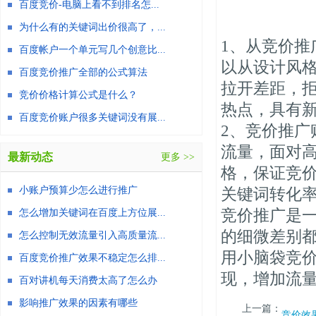
百度竞价-电脑上看不到排名怎...
为什么有的关键词出价很高了，...
1、从竞价
百度帐户一个单元写几个创意比...
以从设计风
百度竞价推广全部的公式算法
拉开差距，
竞价价格计算公式是什么？
热点，具有
百度竞价账户很多关键词没有展...
2、竞价推
流量，面对
最新动态
更多 >>
格，保证竞
小账户预算少怎么进行推广
关键词转化
竞价推广是
怎么增加关键词在百度上方位展...
的细微差别
怎么控制无效流量引入高质量流...
用小脑袋竞
百度竞价推广效果不稳定怎么排...
现，增加流
百对讲机每天消费太高了怎么办
影响推广效果的因素有哪些
上一篇：
竞价效