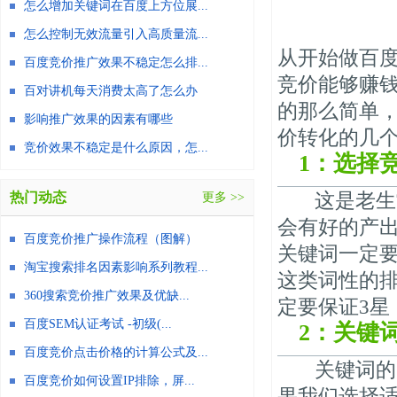
怎么增加关键词在百度上方位展...
怎么控制无效流量引入高质量流...
从开始做百
百度竞价推广效果不稳定怎么排...
竞价能够赚
百对讲机每天消费太高了怎么办
的那么简单
影响推广效果的因素有哪些
价转化的几
竞价效果不稳定是什么原因，怎...
1：选择
这是老生常
热门动态
更多 >>
会有好的产
百度竞价推广操作流程（图解）
关键词一定要
淘宝搜索排名因素影响系列教程...
这类词性的
360搜索竞价推广效果及优缺...
定要保证3星
百度SEM认证考试 -初级(...
2：关键
百度竞价点击价格的计算公式及...
关键词的匹
百度竞价如何设置IP排除，屏...
果我们选择