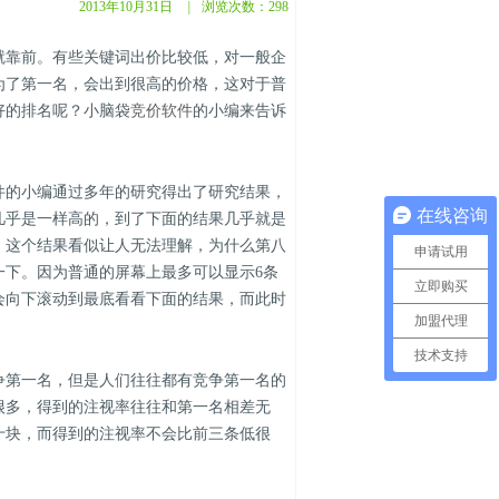
2013年10月31日
|
浏览次数：
298
就靠前。有些关键词出价比较低，对一般企
为了第一名，会出到很高的价格，这对于普
好的排名呢？小脑袋
竞价软件
的小编来告诉
件的小编通过多年的研究得出了研究结果，
在线咨询
几乎是一样高的，到了下面的结果几乎就是
。这个结果看似让人无法理解，为什么第八
申请试用
一下。因为普通的屏幕上最多可以显示6条
立即购买
会向下滚动到最底看看下面的结果，而此时
加盟代理
技术支持
争第一名，但是人们往往都有竞争第一名的
很多，得到的注视率往往和第一名相差无
十块，而得到的注视率不会比前三条低很