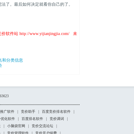
想法了。最后如何决定就看你自己的了。
竞价软件站
http://www.yijianjingjia.com/
未
名和分类信息
价
3623
推广软件
|
竞价助手
|
百度竞价排名软件
|
价优化软件
|
百度排名软件
|
竞价调词
|
坛
|
小脑袋官网
|
竞价交流论坛
|
手
|
竞价管理软件
|
竞价开户续费
|