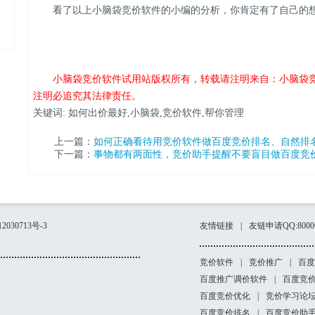
看了以上小脑袋竞价软件的小编的分析，你肯定有了自己的
小脑袋竞价软件试用站版权所有，转载请注明来自：小脑袋
注明必追究其法律责任。
关键词: 如何出价最好,小脑袋,竞价软件,帮你管理
上一篇：
如何正确看待用竞价软件做百度竞价排名、自然排
下一篇：
事物都有两面性，竞价助手提醒不要盲目做百度竞
2030713号-3
友情链接
|
友链申请QQ:80006
竞价软件
|
竞价推广
|
百度
百度推广调价软件
|
百度竞
百度竞价优化
|
竞价学习论
百度竞价排名
|
百度竞价助