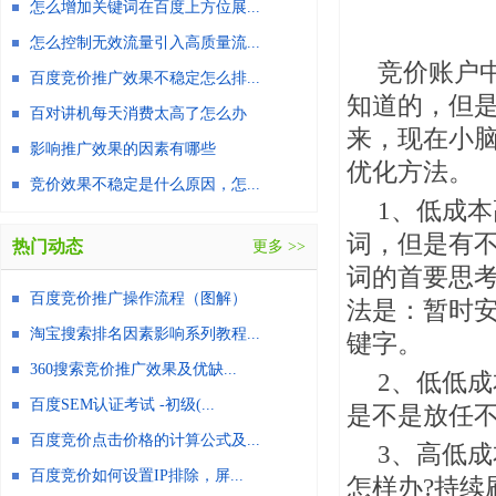
怎么增加关键词在百度上方位展...
怎么控制无效流量引入高质量流...
竞价账户
百度竞价推广效果不稳定怎么排...
知道的，但
百对讲机每天消费太高了怎么办
来，现在小
影响推广效果的因素有哪些
优化方法。
竞价效果不稳定是什么原因，怎...
1、低成
词，但是有
热门动态
更多 >>
词的首要思
百度竞价推广操作流程（图解）
法是：暂时
淘宝搜索排名因素影响系列教程...
键字。
360搜索竞价推广效果及优缺...
2、低
低成
百度SEM认证考试 -初级(...
是不是放任
百度竞价点击价格的计算公式及...
3、高
低成
百度竞价如何设置IP排除，屏...
怎样办?持续