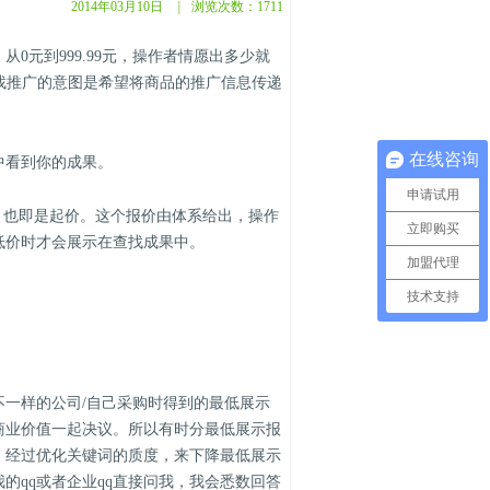
2014年03月10日
|
浏览次数：
1711
0元到999.99元，操作者情愿出多少就
找推广的意图是希望将商品的推广信息传递
在线咨询
中看到你的成果。
申请试用
，也即是起价。这个报价由体系给出，操作
立即购买
低价时才会展示在查找成果中。
加盟代理
技术支持
一样的公司/自己采购时得到的最低展示
商业价值一起决议。所以有时分最低展示报
，经过优化关键词的质度，来下降最低展示
的qq或者企业qq直接问我，我会悉数回答