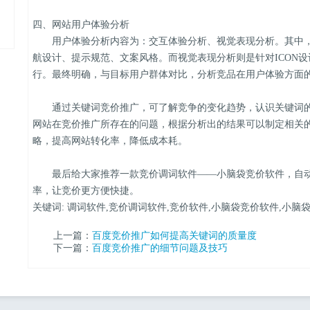
四、网站用户体验分析
用户体验分析内容为：交互体验分析、视觉表现分析。其中，
航设计、提示规范、文案风格。而视觉表现分析则是针对ICON
行。最终明确，与目标用户群体对比，分析竞品在用户体验方面
通过关键词竞价推广，可了解竞争的变化趋势，认识关键词的
网站在竞价推广所存在的问题，根据分析出的结果可以制定相关
略，提高网站转化率，降低成本耗。
最后给大家推荐一款竞价调词软件——小脑袋竞价软件，自动
率，让竞价更方便快捷。
关键词: 调词软件,竞价调词软件,竞价软件,小脑袋竞价软件,小脑
上一篇：
百度竞价推广如何提高关键词的质量度
下一篇：
百度竞价推广的细节问题及技巧