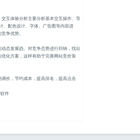
交互体验分析主要分析基本交互操作、导
设计、配色设计、字体、广告图等内容进
的竞争优势。
动态发展趋。对竞争态势进行归纳，找出
的优化方案，这样有助于完善网站竞价策
调价，节约成本，提高排名，提高点击
袋软件