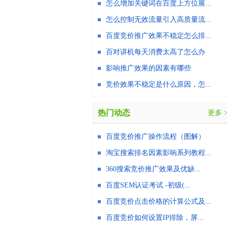
怎么增加关键词在百度上方位展...
怎么控制无效流量引入高质量流...
百度竞价推广效果不稳定怎么排...
百对讲机每天消费太高了怎么办
影响推广效果的因素有哪些
竞价效果不稳定是什么原因，怎...
热门动态
更多 
百度竞价推广操作流程（图解）
淘宝搜索排名因素影响系列教程...
360搜索竞价推广效果及优缺...
百度SEM认证考试 -初级(...
百度竞价点击价格的计算公式及...
百度竞价如何设置IP排除，屏...