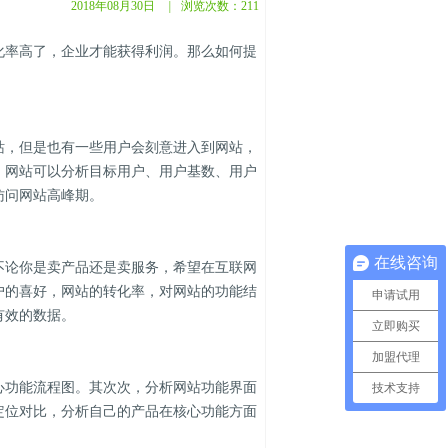
2018年08月30日
|
浏览次数：
211
率高了，企业才能获得利润。那么如何提
，但是也有一些用户会刻意进入到网站，
，网站可以分析目标用户、用户基数、用户
访问网站高峰期。
在线咨询
论你是卖产品还是卖服务，希望在互联网
户的喜好，网站的转化率，对网站的功能结
申请试用
有效的数据。
立即购买
加盟代理
功能流程图。其次次，分析网站功能界面
技术支持
定位对比，分析自己的产品在核心功能方面