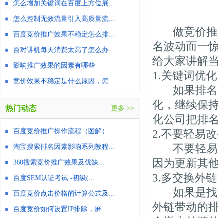
怎么增加关键词在百度上方位展...
怎么控制无效流量引入高质量流...
做竞价推广
百度竞价推广效果不稳定怎么排...
名波动而一
百对讲机每天消费太高了怎么办
给大家讲解
影响推广效果的因素有哪些
1.关键词优化
竞价效果不稳定是什么原因，怎...
如果排名是
化，继续保
热门动态
更多 >>
化公司把排
百度竞价推广操作流程（图解）
2.不要轻易
不要轻易改
淘宝搜索排名因素影响系列教程...
因为更新其
360搜索竞价推广效果及优缺...
3.多交换外链
百度SEM认证考试 -初级(...
如果是找关
百度竞价点击价格的计算公式及...
外链带动的
百度竞价如何设置IP排除，屏...